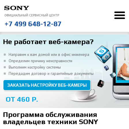
ОФИЦИАЛЬНЫЙ СЕРВИСНЫЙ ЦЕНТР
+7 499 648-12-87
Ремонт SONY
Ремонт моноблоков
Настройка веб-камеры
“
Не работает веб-камера?
Понравилось, что курьер сам отвез и привез ноутбук
ВСЕ ОТЗЫВЫ
Направим к вам домой или в офис инженера
Определим причину неисправности
Выполним настройку системы
Передадим договор и гарантийные документы
ЗАКАЗАТЬ НАСТРОЙКУ ВЕБ-КАМЕРЫ
ОТ 460 Р.
Программа обслуживания
владельцев техники SONY