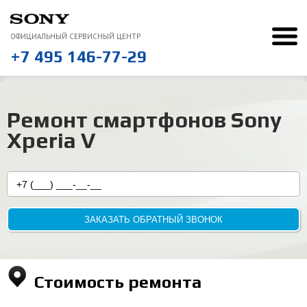
ОФИЦИАЛЬНЫЙ СЕРВИСНЫЙ ЦЕНТР
+7 495 146-77-29
Ремонт Sony
Ремонт cмартфонов
Sony Xperia V
“
Понравилось, что курьер сам отвез и привез ноутбук
Ремонт cмартфонов Sony
ВСЕ ОТЗЫВЫ
Xperia V
ЗАКАЗАТЬ ОБРАТНЫЙ ЗВОНОК
Стоимость ремонта