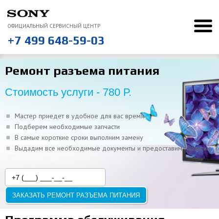
ОФИЦИАЛЬНЫЙ СЕРВИСНЫЙ ЦЕНТР
+7 499 648-59-03
Ремонт Sony
Ремонт телевизоров
Ремонт разъема питания
“
Ремонт разъема питания
Понравилось, что курьер сам отвез и привез ноутбук
ВСЕ ОТЗЫВЫ
Стоимость услуги - 780 Р.
Мастер приедет в удобное для вас время
Подберем необходимые запчасти
В самые короткие сроки выполним замену
Выдадим все необходимые документы и предоставим гарантию
ЗАКАЗАТЬ РЕМОНТ РАЗЪЕМА ПИТАНИЯ